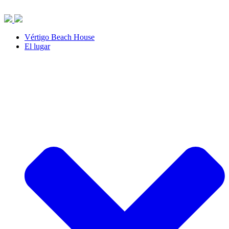
Saltar
al
contenido
Vértigo Beach House
El lugar